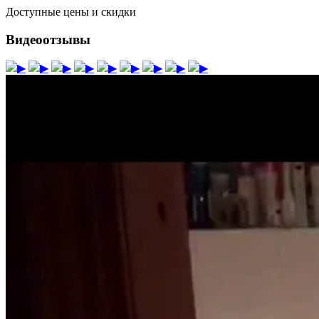
Доступные цены и скидки
Видеоотзывы
▶
▶
▶
▶
▶
▶
▶
▶
▶