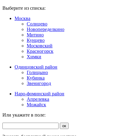
Выберите из списка:
Москва
Солнцево
Новопеределкино
Митино
Кунцево
Московский
Красногорск
Химки
Одинцовский район
Голицыно
Кубинка
Звенигород
Наро-фоминский район
Апрелевка
Можайск
Или укажите в поле:
ок