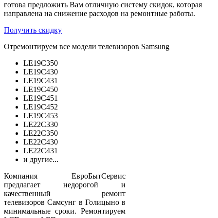
готова предложить Вам отличную систему скидок, которая
направлена на снижение расходов на ремонтные работы.
Получить скидку
Отремонтируем все модели телевизоров Samsung
LE19C350
LE19C430
LE19C431
LE19C450
LE19C451
LE19C452
LE19C453
LE22C330
LE22C350
LE22C430
LE22C431
и другие...
Компания ЕвроБытСервис
предлагает недорогой и
качественный ремонт
телевизоров Самсунг в Голицыно в
минимальные сроки. Ремонтируем